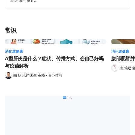
道健康的资讯。
常识
消化道健康
消化道健康
A型肝炎是什么？症状、传播方式、会自己好吗
腹部肥胖并
与疫苗解析
由 
賴建翰
由 
杨 乐翔医生
 审核
•
8小时前
广告