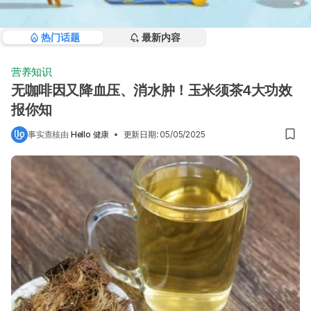
热门话题
最新内容
营养知识
无咖啡因又降血压、消水肿！玉米须茶4大功效
报你知
事实查核由
Hello 健康
•
更新日期
:
05/05/2025