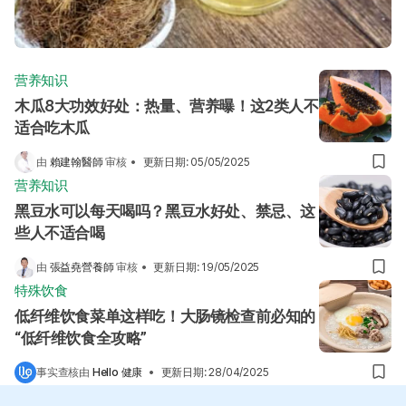
营养知识
木瓜8大功效好处：热量、营养曝！这2类人不
适合吃木瓜
由
賴建翰醫師
审核
•
更新日期
:
05/05/2025
营养知识
黑豆水可以每天喝吗？黑豆水好处、禁忌、这
些人不适合喝
由
張益堯營養師
审核
•
更新日期
:
19/05/2025
特殊饮食
低纤维饮食菜单这样吃！大肠镜检查前必知的
“低纤维饮食全攻略”
事实查核由
Hello 健康
•
更新日期
:
28/04/2025