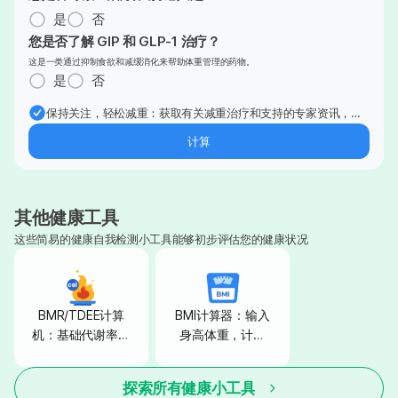
是
否
您是否了解 GIP 和 GLP-1 治疗？
这是一类通过抑制食欲和减缓消化来帮助体重管理的药物。
是
否
保持关注，轻松减重：获取有关减重治疗和支持的专家资讯，直
接发送到您的邮箱。
计算
其他健康工具
这些简易的健康自我检测小工具能够初步评估您的健康状况
BMR/TDEE计算
BMI计算器：输入
机：基础代谢率、
身高体重，计算
每日消耗总热量计
BMI身体质量指
算
数！
探索所有健康小工具