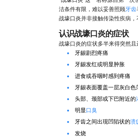
洁条件有限，难以妥善照顾
牙齿
战壕口炎并非接触传染性疾病，
认识战壕口炎的症状
战壕口炎的症状多半来得突然且
牙龈剧烈疼痛
牙龈发红或明显肿胀
进食或吞咽时感到疼痛
牙龈表面覆盖一层灰白色
头部、颈部或下巴附近的
明显
口臭
牙齿之间出现凹陷状的
溃
发烧