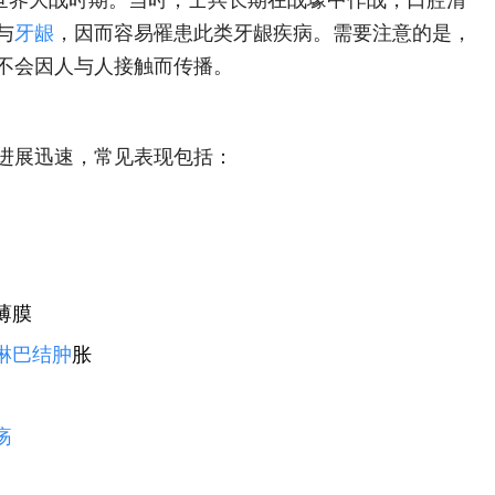
与
牙龈
，因而容易罹患此类牙龈疾病。需要注意的是，
不会因人与人接触而传播。
进展迅速，常见表现包括：
薄膜
淋巴结肿
胀
疡