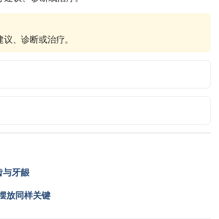
疗建议、诊断或治疗。
hline.com/health/trench-mouth. Accessed February 20, 
ivitis (ANUG). 
home/mouth-and-dental-disorders/periodontal-
ative-gingivitis-anug. Accessed February 20, 2020.
齿与牙龈
摆放同样关键