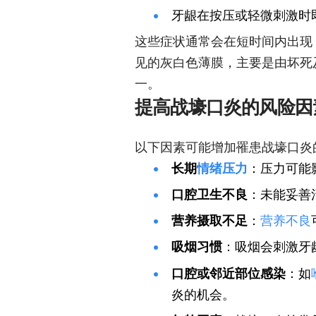
牙龈在按压或轻微刺激时
这些症状通常会在短时间内出现
见的灰白色薄膜，主要是由坏死
一。
提高战壕口炎的风险因
以下因素可能增加罹患战壕口炎
长期
情绪
压力
：压力可能
口腔卫生不良
：未能妥善
营养摄取不足
：
营养不良
吸烟习惯
：吸烟会刺激牙
口腔或邻近部位感染
：如
炎的机会。