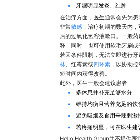
牙龈明显发炎、红肿
在治疗方面，医生通常会先为患
非常
敏感
，治疗初期的数天内，
后的过氧化氢溶液漱口。一般药
释。同时，也可使用软毛牙刷或
若因条件限制，无法立即进行牙
林
、红霉素或
四环素
，以协助控
短时间内获得改善。
此外，医生一般会建议患者：
多休息并补充足够水分
维持均衡且营养充足的饮
避免吸烟及食用辛辣刺激
若疼痛明显，可在医生建
Hello Health Group并