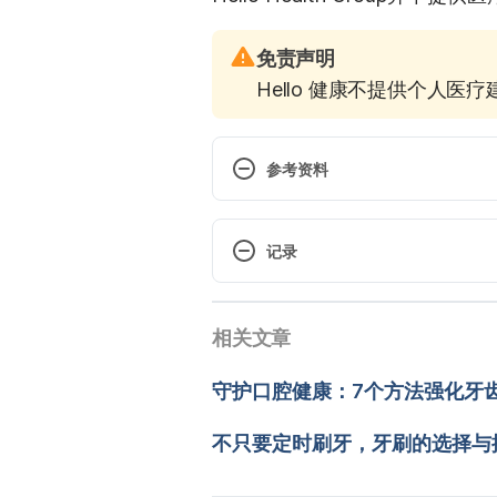
免责声明
Hello 健康不提供个人医
参考资料
Trench Mouth. https://www.healt
2020.
记录
Acute Necrotizing Ulcerative Ging
 现行版本
https://www.merckmanuals.com/
相关文章
2026/02/04
diseases/acute-necrotizing-ulcer
文： 
Chuck Huang
守护口腔健康：7个方法强化牙
醫學審稿：
賴建翰醫師
由 
Jeff Ong
 更新
不只要定时刷牙，牙刷的选择与