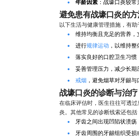
年龄因素
：战壕口炎较常见
避免患有战壕口炎的方
以下生活与健康管理措施，有助
维持均衡且充足的营养，
进行
规律运动
，以维持整
落实良好的口腔卫生习惯
妥善管理压力，减少长期
戒烟
，避免烟草对牙龈与
战壕口炎的诊断与治疗
在临床评估时，医生往往可透过
炎。其他常见的诊断线索还包括
牙齿之间出现凹陷状溃疡
牙齿周围的牙龈组织受损