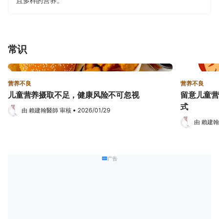
且多样的营养。
常识
营养不良
营养不良
儿童营养摄取不足，健康风险不可忽视
留意儿童营
式
由 
賴建翰醫師
 审核
•
2026/01/29
由 
賴建翰
广告