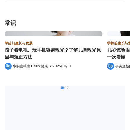
常识
学龄前生长与发展
学龄前生长与
孩子看电视、玩手机容易散光？了解儿童散光原
几岁该验眼
因与矫正方法
一次看懂
事实查核由 
Hello 健康
 •
2025/10/31
事实查核
广告