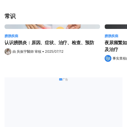
常识
膀胱疾病
膀胱疾病
认识膀胱炎：原因、症状、治疗、检查、预防
夜尿频繁如
及治疗
由 
吳振宇醫師
 审核
•
2025/07/12
事实查核
广告