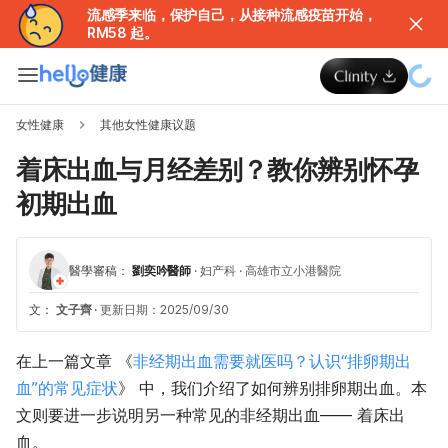
流感季来临，保护自己，从接种流感疫苗开始，
RM58 起。
女性健康
其他女性健康议题
着床出血与月经差别？教你辨别怀孕
初期出血
醫學審稿：
劉奕吟醫師
·
妇产科
·
高雄市立小港醫院
文：
文子齊
·
更新日期：2025/09/30
在上一篇文章 《
非经期出血需要就医吗？认识“排卵期出
血”的常见症状
》 中，我们介绍了如何辨别排卵期出血。本
文则要进一步说明另一种常见的非经期出血—— 着床出
血。