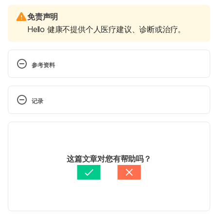
免责声明
Hello 健康不提供个人医疗建议、诊断或治疗。
参考资料
1. Implantation Bleeding（Grow byWebMD）
记录
https://www.webmd.com/baby/implantation-
bleeding-pregnancy#1
 现行版本
Accessed August 3, 2021
2025/09/30
文： 
文子齊
这篇文章对您有帮助吗？
2. 着床性出血会有流产风险吗？专家教你从颜色、出
醫學審稿：
劉奕吟醫師
血量判断是否异常（台湾茂盛医院生殖中心）
由 
Jeff Ong
 更新
https://www.ivftaiwan.com/share-
detail/implantation-bleeding/