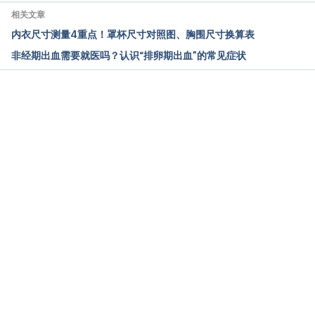
相关文章
Accessed August 3, 2021
内衣尺寸测量4重点！罩杯尺寸对照图、胸围尺寸换算表
非经期出血需要就医吗？认识“排卵期出血”的常见症状
3. 5个怀孕初期出血的可能原因，孕妈咪必知！（台湾
亚东纪念医院）
https://www.femh.org.tw/research/news_detail.asp
载入中
x?NewsNo=13597&Class=1
Accessed August 3, 2021
4. Is It Implantation Bleeding or Just My Period?
（What to expect）
https://www.whattoexpect.com/getting-
pregnant/implantation-bleeding/
Accessed August 3, 2021