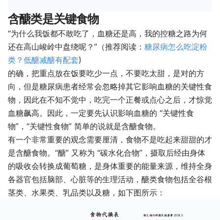
含醣类是关键食物
“为什么我饭都不敢吃了，血糖还是高，我的控糖之路为何
还在高山峻岭中盘绕呢？”（推荐阅读：
糖尿病怎么吃淀粉
类？低醣减醣有配套
)
的确，把重点放在饭要吃少一点，不要吃太甜，是对的方
向，但是糖尿病患者经常会忽略掉其它影响血糖的关键性食
物，因此在不知不觉中，吃完一个正餐或点心之后，才惊觉
血糖飙高。因此，一定要先认识影响血糖的 “关键性食
物”，“关键性食物” 简单的说就是含醣食物。
有一个非常重要的观念需要厘清，食物不是吃起来甜甜的才
是含醣食物。“醣” 又称为 “碳水化合物”，摄取后经由身体
的吸收会转换成葡萄糖，是身体重要的能量来源，维持全身
各器官包括脑部、心脏等的生理活动，醣类食物包括全谷根
茎类、水果类、乳品类以及糖，如下图所示：