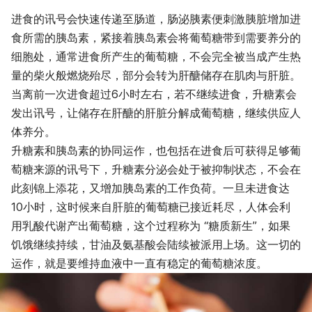
进食的讯号会快速传递至肠道，肠泌胰素便刺激胰脏增加进
食所需的胰岛素，紧接着胰岛素会将葡萄糖带到需要养分的
细胞处，通常进食所产生的葡萄糖，不会完全被当成产生热
量的柴火般燃烧殆尽，部分会转为肝醣储存在肌肉与肝脏。
当离前一次进食超过6小时左右，若不继续进食，升糖素会
发出讯号，让储存在肝醣的肝脏分解成葡萄糖，继续供应人
体养分。
升糖素和胰岛素的协同运作，也包括在进食后可获得足够葡
萄糖来源的讯号下，升糖素分泌会处于被抑制状态，不会在
此刻锦上添花，又增加胰岛素的工作负荷。一旦未进食达
10小时，这时候来自肝脏的葡萄糖已接近耗尽，人体会利
用乳酸代谢产出葡萄糖，这个过程称为 “糖质新生”，如果
饥饿继续持续，甘油及氨基酸会陆续被派用上场。这一切的
运作，就是要维持血液中一直有稳定的葡萄糖浓度。