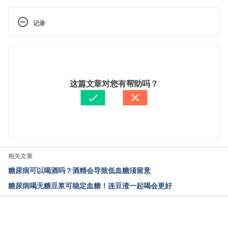
记录
 现行版本
2025/06/20
编写者
游能俊醫師
这篇文章对您有帮助吗？
由 
Jeff Ong
 更新
相关文章
糖尿病可以喝酒吗？酒精会导致低血糖须留意
糖尿病喝无糖豆浆可稳定血糖！连豆渣一起喝会更好
载入中