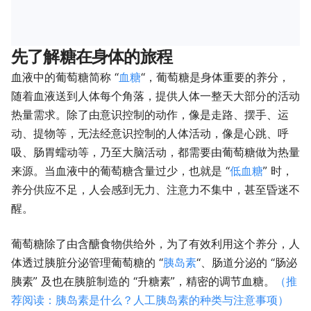
先了解糖在身体的旅程
血液中的葡萄糖简称 “
血糖
“，葡萄糖是身体重要的养分，
随着血液送到人体每个角落，提供人体一整天大部分的活动
热量需求。除了由意识控制的动作，像是走路、摆手、运
动、提物等，无法经意识控制的人体活动，像是心跳、呼
吸、肠胃蠕动等，乃至大脑活动，都需要由葡萄糖做为热量
来源。当血液中的葡萄糖含量过少，也就是 “
低血糖
” 时，
养分供应不足，人会感到无力、注意力不集中，甚至昏迷不
醒。
葡萄糖除了由含醣食物供给外，为了有效利用这个养分，人
体透过胰脏分泌管理葡萄糖的 “
胰岛素
“、肠道分泌的 “肠泌
胰素” 及也在胰脏制造的 “升糖素”，精密的调节血糖。
（推
荐阅读：胰岛素是什么？人工胰岛素的种类与注意事项）