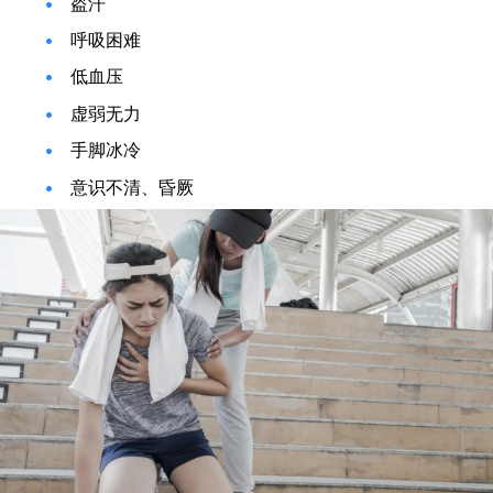
盗汗
呼吸困难
低血压
虚弱无力
手脚冰冷
意识不清、昏厥