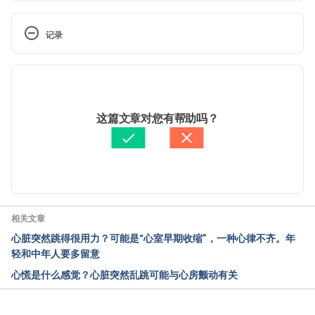
常见心律不整的种类（三军总医院）
https://wwwv.tsgh.ndmctsgh.edu.tw/unit/10012/128
记录
61 Accessed September 19, 2022
 现行版本
中年大叔球场不服老 下场后心跳「200起跳」 医：心
博过速恐致命（亚洲大学附属医院）
2025/06/03
https://www.auh.org.tw/NewsInfo/NewsArticle?
文： 
張凱安 Kyle Chang
这篇文章对您有帮助吗？
no=797 Accessed September 19, 2022
醫學審稿：
黃斯煒醫師
由 
Jeff Ong
 更新
「心头小鹿乱撞」——浅谈心悸和心律不整（高雄长
庚）
https://www1.cgmh.org.tw/intr/intr4/c8a00/health/a
rticle/article_36.html Accessed September 19, 2022
相关文章
心脏突然跳得很用力？可能是“心室早期收缩”，一种心律不齐。年
认识心房心跳过快（关心您的心）
轻和中年人要多留意
https://www.careheart.org.hk/?page_id=380 
心慌是什么感觉？心脏突然乱跳可能与心房颤动有关
Accessed September 19, 2022
阵发性室上性心搏过速 — 也是一种心脏病（马偕医