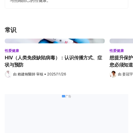
与照顾自己的性健康。
常识
性爱健康
性爱健康
HIV（人类免疫缺陷病毒）：认识传播方式、症
想提升保护
状与预防
您必须知道
由 
賴建翰醫師
 审核
•
2025/11/26
由 
姜冠宇
广告