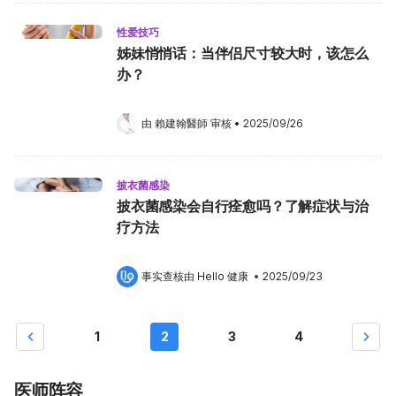
性爱技巧
姊妹悄悄话：当伴侣尺寸较大时，该怎么
办？
由 
賴建翰醫師
 审核
•
2025/09/26
披衣菌感染
披衣菌感染会自行痊愈吗？了解症状与治
疗方法
事实查核由 
Hello 健康
 •
2025/09/23
1
2
3
4
医师阵容