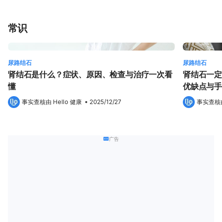
常识
尿路结石
尿路结石
肾结石是什么？症状、原因、检查与治疗一次看
肾结石一定
懂
优缺点与手
事实查核由 
Hello 健康
 •
2025/12/27
事实查核
广告