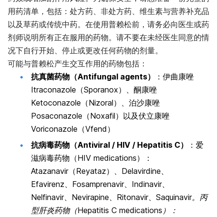
用药清单，包括：处方药、非处方药、维生素与营养补充品
以及草药或传统中药。在使用普赖松前，请务必向医生或药
剂师说明所有正在服用的药物。请不要在未经医生同意的情
况下自行开始、停止或更改任何药物的剂量。
可能与普赖松产生交互作用的药物包括：
抗真菌药物（Antifungal agents）
：伊曲康唑
Itraconazole
（Sporanox）、酮康唑
Ketoconazole
（Nizoral）、泊沙康唑
Posaconazole
（Noxafil）以及伏立康唑
Voriconazole
（Vfend）
抗病毒药物（Antiviral / HIV / Hepatitis C）
：爱
滋病毒药物（HIV medications）：
Atazanavir
（Reyataz）、
Delavirdine
、
Efavirenz
、
Fosamprenavir
、
Indinavir
、
Nelfinavir
、
Nevirapine
、
Ritonavir
、
Saquinavir。丙
型肝炎药物（
Hepatitis C medications
）：