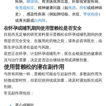
疾病、
糖尿病
、胃溃疡或胃出血、肝脏或肾脏疾病、
骨质疏松症
、精神健康问题（如
焦虑
、
抑郁
或精神病
史）、感染性疾病（例如肺结核、水痘、
带状疱疹
）
或青光眼或
白内障
。
在怀孕或哺乳期间使用普赖松是否安全
目前尚无足够的研究资料显示普赖松在怀孕或哺乳期间的使
用是否完全安全。在服用此药物之前，请务必咨询医生，由
医生评估其潜在益处与风险。
若您正在怀孕、计划怀孕或哺乳中，医生会根据您的健康状
况与治疗需要，决定是否适合继续使用或调整剂量。
使用普赖松的潜在副作用
与所有药物一样，普赖松可能会引起副作用。多数副作用为
轻微或暂时性，但若症状持续或加重，请及时通知医生或药
剂师。
常见副作用包括：
恶心或呕吐