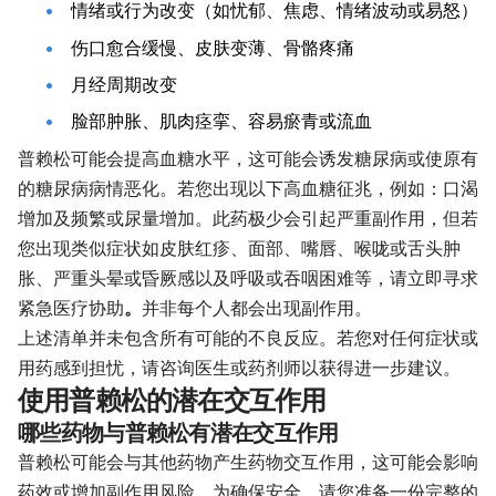
情绪或行为改变（如忧郁、焦虑、情绪波动或易怒）
伤口愈合缓慢、皮肤变薄、骨骼疼痛
月经周期改变
脸部肿胀、肌肉痉挛、容易瘀青或流血
普赖松可能会提高血糖水平，这可能会诱发糖尿病或使原有
的糖尿病病情恶化。若您出现以下高血糖征兆，例如：口渴
增加及频繁或尿量增加。此药极少会引起严重副作用，但若
您出现类似症状如皮肤红疹、面部、嘴唇、喉咙或舌头肿
胀、严重头晕或昏厥感以及呼吸或吞咽困难等，请立即寻求
紧急医疗协助
。
并非每个人都会出现副作用。
上述清单并未包含所有可能的不良反应。若您对任何症状或
用药感到担忧，请咨询医生或药剂师以获得进一步建议。
使用普赖松的潜在交互作用
哪些药物与普赖松有潜在交互作用
普赖松可能会与其他药物产生药物交互作用，这可能会影响
药效或增加副作用风险。为确保安全，请您准备一份完整的