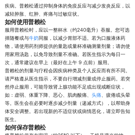
疾病。普赖松通过抑制身体的免疫反应与减少发炎反应，以
减轻肿胀、红肿、疼痛与过敏症状。
如何使用普赖松
服用普赖松时，应以一整杯水（约240毫升）吞服。您可选
择随餐或与
牛奶
同服，以减少胃部不适。若为口服液体药
物，请使用药剂师提供的量匙或量杯准确测量剂量；请勿使
用家用汤匙，以免导致剂量不准确。若医生指示为每日一
次，通常建议在早上（最好在上午 9 点前）服用。
普赖松的剂量与疗程会因疾病种类及个人反应而有所不同。
请严格遵从医生指示，不要自行增减剂量或停止服药。若突
然停止服用，可能导致肾上腺功能不足或出现戒断症状，
如：虚弱、体重下降、恶心、肌肉酸痛、
头痛
、疲倦或头晕
等。医生会在必要时逐步减少剂量（递减方式），以帮助身
体安全调整。若出现新的不适症状或病情恶化，请立即告知
医生。
如何保存普赖松