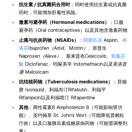
抗生素 / 抗真菌药合用时
：同时使用抗生素或抗真菌
药时，可能增加肝毒性风险。
激素与避孕药（Hormonal medications）
：口服
避孕药（Oral contraceptives）以及其他含激素药物
止痛与抗炎药物（NSAIDs）
：
阿斯匹灵
Aspirin、
布
洛芬
Ibuprofen（Advil、Motrin）、
萘普生
Naproxen（Aleve）、
塞来昔布
Celecoxib、
双氯芬
酸
Diclofenac、
吲哚美辛
Indomethacin以及美洛昔
康 Meloxicam
抗结核药物（Tuberculosis medications）
：异烟
肼
Isoniazid、
利福布汀
Rifabutin、
利福平
Rifampicin
以及利福喷汀
Rifapentine
其他
：两性霉素B
Amphotericin B
（可能影响肾功
能）、圣约翰草
St. John’s Wort
（可能降低普赖松
疗效）以及口服胰岛素或糖尿病药物（可能需调整剂
量）