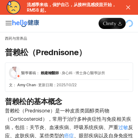
流感季来临，保护自己，从接种流感疫苗开始，
RM58 起。
西药与营养品
普赖松（Prednisone）
醫學審稿：
賴建翰醫師
·
身心科
·
博士身心醫學診所
文：
Amy Chan
·
更新日期：2025/10/22
普赖松的基本概念
普赖松（Prednisone）是一种皮质类固醇类药物
（Corticosteroid），常用于治疗多种炎症性与免疫相关疾
病，包括：关节炎、血液疾病、呼吸系统疾病、严重
过敏
反
应、皮肤疾病、某些类型的
癌症
、眼部疾病以及自身免疫性