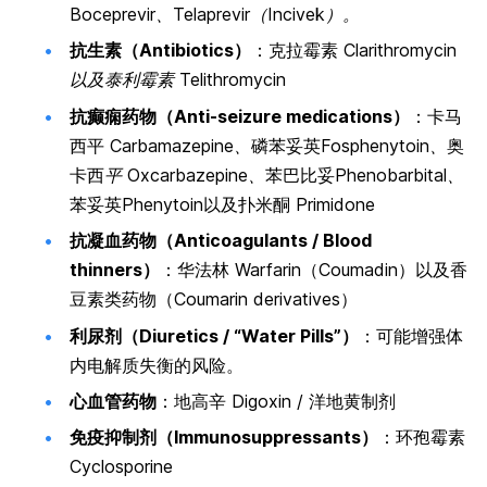
Boceprevir、Telaprevir（Incivek）。
抗生素（Antibiotics）
：克拉霉素
Clarithromycin
以及泰利霉素 Telithromycin
抗癫痫药物（Anti-seizure medications）
：卡马
西平
Carbamazepine、
磷苯妥英
Fosphenytoin、
奥
卡西
平 Oxcarbazepine、
苯巴比妥
Phenobarbital、
苯妥英
Phenytoin
以及扑米酮
Primidone
抗凝血药物（Anticoagulants / Blood
thinners）
：华法林
Warfarin
（Coumadin）以及香
豆素类药物（Coumarin derivatives）
利尿剂（Diuretics / “Water Pills”）
：可能增强体
内电解质失衡的风险。
心血管药物
：地高辛
Digoxin
/ 洋地黄制剂
免疫抑制剂（Immunosuppressants）
：环孢霉素
Cyclosporine