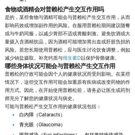
食物或酒精会对普赖松产生交互作用吗
是的，某些食物与酒精可能会与普赖松产生交互作用，从而
影响药效或增加副作用的风险。在服用普赖松期间建议随餐
或与牛奶同服，以减少胃部不适或胃酸刺激。避免饮酒或大
量摄入含酒精饮品，因为酒精可能增加胃出血或肝脏负担的
风险。若您长期使用普赖松，应与医生讨论饮食调整，例如
减少钠盐摄取、补充钙质与
维生素D
以保护骨骼健康。
哪些身体状况可能会与普赖松产生交互作用
普赖松的疗效可能会因个人的健康状况而受到影响。在某些
情况下，这些交互作用可能会加重原有疾病或改变药物的作
用方式。因此，在开始使用普赖松前，请务必让医生或药剂
师充分了解您的健康状况与病史。
可能与普赖松产生交互作用的健康状况包括：
白内障（Cataracts）
青光眼（Glaucoma）
眼部感染（Eye infections），包括单纯疱疹感染