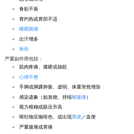
食欲不振
胃灼热或胃部不适
睡眠困难
出汗增多
痤疮
严重副作用包括：
肌肉疼痛、僵硬或抽筋
心律不整
手脚或脚踝肿胀、虚弱、体重突然增加
感染迹象（如发烧、持续
喉咙痛
）
视力模糊或眼压升高
呕吐物呈咖啡色、或出现
黑便
／血便
严重腹痛或胃痛