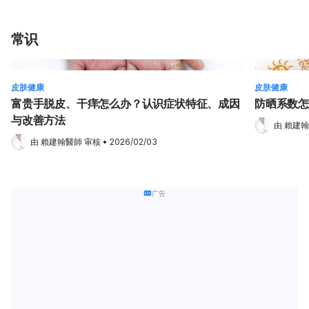
常识
皮肤健康
皮肤健康
富贵手脱皮、干痒怎么办？认识症状特征、成因
防晒系数怎
与改善方法
由 
賴建翰
由 
賴建翰醫師
 审核
•
2026/02/03
广告