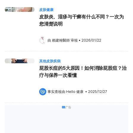
皮肤健康
皮肤炎、湿疹与干癣有什么不同？一次为
您清楚说明
由 
賴建翰醫師
 审核
•
2026/01/22
其他皮肤疾病
屁股长痘的5大原因！如何消除屁股痘？治
疗与保养一次看懂
事实查核由 
Hello 健康
 •
2025/12/27
广告