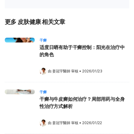
更多 皮肤健康 相关文章
干癣
适度日晒有助于干癣控制：阳光在治疗中
的角色
由 
姜冠宇醫師
 审核
•
2026/01/23
干癣
干癣与牛皮癣如何治疗？局部用药与全身
性治疗方式解析
由 
姜冠宇醫師
 审核
•
2026/01/22