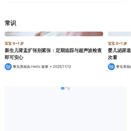
常识
宝宝 0~1 岁
宝宝 0~1 岁
新生儿肾盂扩张别紧张：定期追踪与超声波检查
婴儿泌尿道
即可安心
次看
事实查核由 
Hello 健康
 •
2025/11/12
事实查核
广告