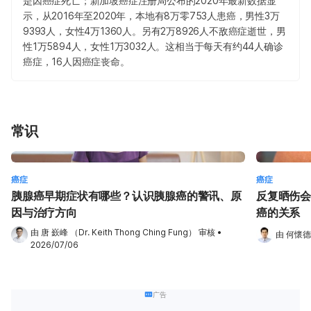
是因癌症死亡；新加坡癌症注册局公布的2020年最新数据显
示，从2016年至2020年，本地有8万零753人患癌，男性3万
9393人，女性4万1360人。另有2万8926人不敌癌症逝世，男
性1万5894人，女性1万3032人。这相当于每天有约44人确诊
癌症，16人因癌症丧命。
常识
癌症
癌症
胰腺癌早期症状有哪些？认识胰腺癌的警讯、原
反复晒伤会
因与治疗方向
癌的关系
由 
唐 嶔峰 （Dr. Keith Thong Ching Fung）
 审核
•
由 
何懷德
2026/07/06
广告